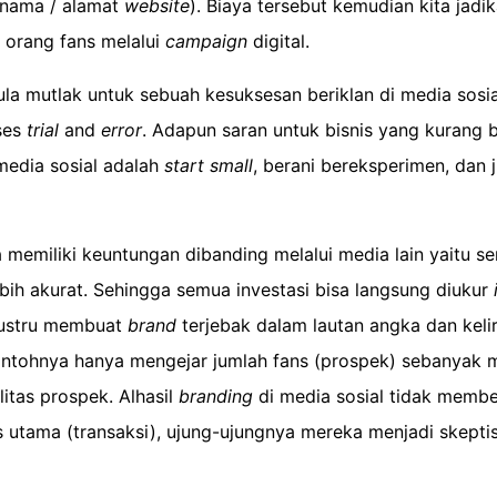
 nama / alamat
website
). Biaya tersebut kemudian kita jadi
 orang fans melalui
campaign
digital.
ula mutlak untuk sebuah kesuksesan beriklan di media sosia
ses
trial
and
error
. Adapun saran untuk bisnis yang kurang b
edia sosial adalah
start small
, berani bereksperimen, dan j
a memiliki keuntungan dibanding melalui media lain yaitu 
ebih akurat. Sehingga semua investasi bisa langsung diukur
 justru membuat
brand
terjebak dalam lautan angka dan keli
ontohnya hanya mengejar jumlah fans (prospek) sebanyak 
tas prospek. Alhasil
branding
di media sosial tidak membe
s utama (transaksi), ujung-ujungnya mereka menjadi skepti