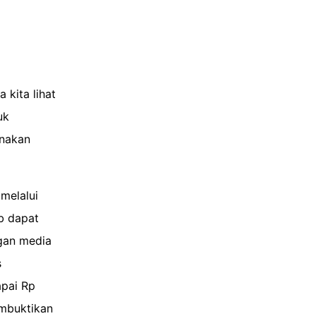
 kita lihat
uk
unakan
melalui
ab dapat
gan media
s
apai Rp
embuktikan