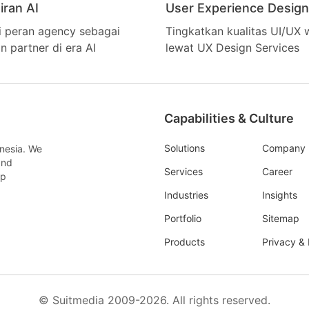
iran AI
User Experience Design
Services?
 peran agency sebagai
Tingkatkan kualitas UI/UX 
n partner di era AI
lewat UX Design Services
Capabilities & Culture
Solutions
Company
onesia. We
and
Services
Career
pp
Industries
Insights
Portfolio
Sitemap
Products
Privacy & 
© Suitmedia 2009-2026. All rights reserved.