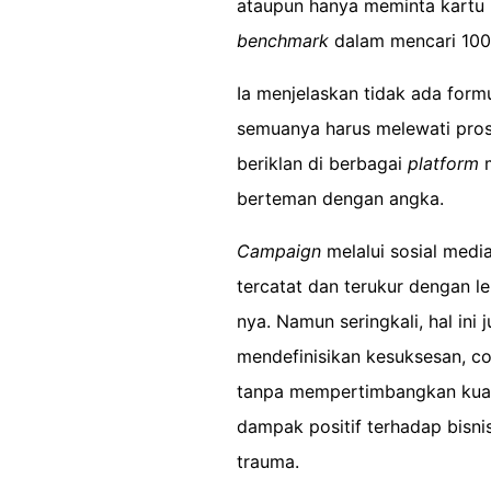
ataupun hanya meminta kartu
benchmark
dalam mencari 100
Ia menjelaskan tidak ada form
semuanya harus melewati pro
beriklan di berbagai
platform
m
berteman dengan angka.
Campaign
melalui sosial medi
tercatat dan terukur dengan l
nya. Namun seringkali, hal ini
mendefinisikan kesuksesan, c
tanpa mempertimbangkan kuali
dampak positif terhadap bisni
trauma.