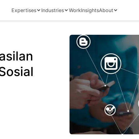
Expertises
Industries
Work
Insights
About
silan
Sosial