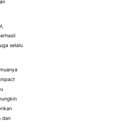
kan
l,
erhasil
uga selalu
semuanya
impact
ru
mungkin
rikan
s dan