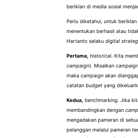
beriklan di media sosial menjad
Perlu diketahui, untuk berikla
menentukan berhasil atau tidak
Hartanto selaku
digital strateg
Pertama,
historical
.
Kita memba
campaign
). Misalkan
campaig
maka
campaign
akan dianggap 
catatan
budget
yang dikeluark
Kedua,
benchmarking.
Jika ki
membandingkan dengan
camp
mengadakan pameran di seb
pelanggan melalui pameran ter