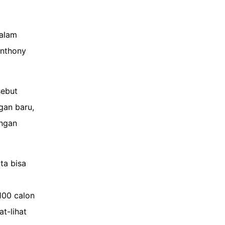
dalam
Anthony
sebut
gan baru,
engan
ta bisa
100 calon
t-lihat