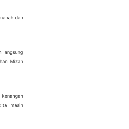
Amanah dan
n langsung
uhan Mizan
m kenangan
kita masih