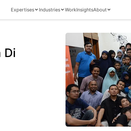
Expertises
Industries
Work
Insights
About
 Di