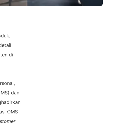
oduk,
etail
sten di
rsonal,
OMS) dan
ghadirkan
rasi OMS
ustomer