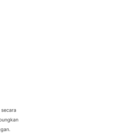
 secara
ubungkan
ggan.