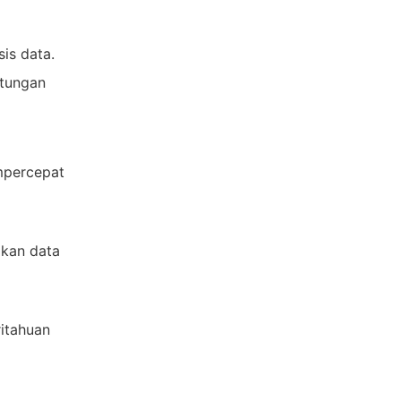
is data.
tungan
mpercepat
kan data
itahuan