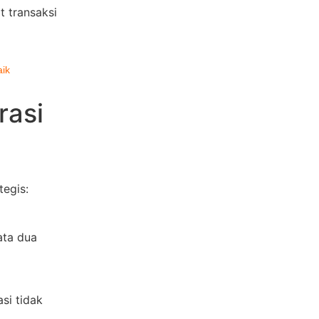
 transaksi
ik
rasi
egis:
ata dua
si tidak