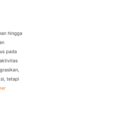
nan hingga
an
kus pada
aktivitas
grasikan,
i, tetapi
mer