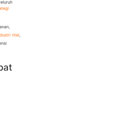
eluruh
ategi
anan,
dustri ritel
,
ensi
pat