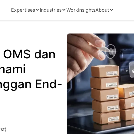
Expertises
Industries
Work
Insights
About
n OMS dan
hami
nggan End-
st)