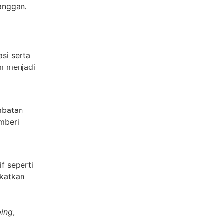
langgan
.
si serta
im menjadi
mbatan
mberi
f seperti
gkatkan
ping
,