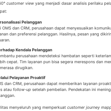
360°
customer view
yang menjadi dasar analisis perilaku pe
pat:
rsonalisasi Pelanggan
i OMS dan CRM, perusahaan dapat menyesuaikan komunika
anan dan preferensi pelanggan. Hasilnya, pesan yang dikir
saran.
rhadap Kendala Pelanggan
 membantu perusahaan mendeteksi hambatan seperti keterla
ebih cepat. Tim layanan pun bisa segera merespons dan me
merasa dirugikan.
alui Pelayanan Proaktif
S dan CRM, perusahaan dapat memberikan layanan proakti
is atau
follow-up
setelah pembelian. Pendekatan ini menin
langgan.
ibilitas menyeluruh yang memperkuat
customer journey map