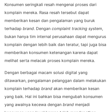
Konsumen seringkali resah mengenai proses dari
komplain mereka. Rasa resah tersebut dapat
memberikan kesan dan pengalaman yang buruk
terhadap
brand
. Dengan
complaint tracking system
,
bukan hanya tim internal perusahaan dapat mengurus
komplain dengan lebih baik dan teratur, tapi juga bisa
memberikan konsumen ketenangan karena dapat
melihat serta melacak proses komplain mereka.
Dengan berbagai macam solusi digital yang
ditawarkan, pengalaman pelanggan dalam melakukan
komplain terhadap
brand
akan memberikan kesan
yang baik. Hal ini bahkan bisa mengubah konsumen
yang awalnya kecewa dengan
brand
menjadi