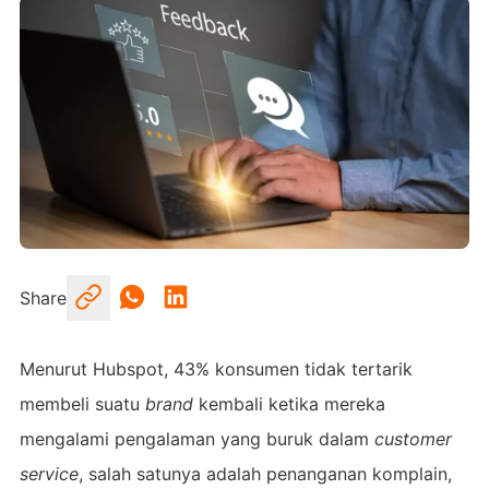
Share
Menurut Hubspot, 43% konsumen tidak tertarik
membeli suatu
brand
kembali ketika mereka
mengalami pengalaman yang buruk dalam
customer
service
, salah satunya adalah penanganan komplain,