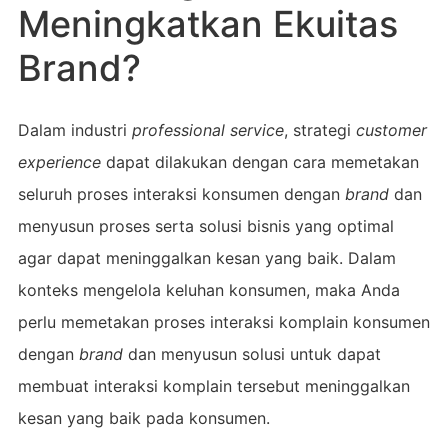
Meningkatkan Ekuitas
Brand?
Dalam industri
professional service
, strategi
customer
experience
dapat dilakukan dengan cara memetakan
seluruh proses interaksi konsumen dengan
brand
dan
menyusun proses serta solusi bisnis yang optimal
agar dapat meninggalkan kesan yang baik. Dalam
konteks mengelola keluhan konsumen, maka Anda
perlu memetakan proses interaksi komplain konsumen
dengan
brand
dan menyusun solusi untuk dapat
membuat interaksi komplain tersebut meninggalkan
kesan yang baik pada konsumen.