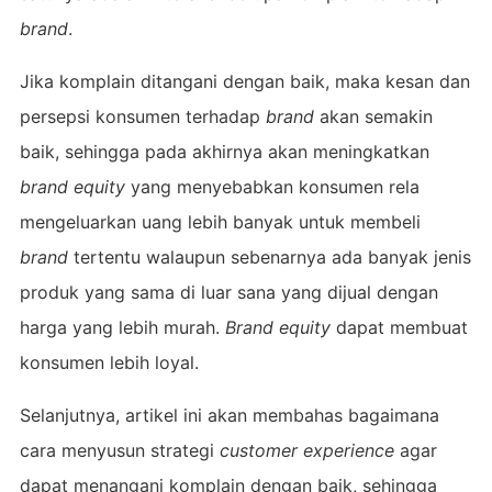
brand
.
Jika komplain ditangani dengan baik, maka kesan dan
persepsi konsumen terhadap
brand
akan semakin
baik, sehingga pada akhirnya akan meningkatkan
brand equity
yang menyebabkan konsumen rela
mengeluarkan uang lebih banyak untuk membeli
brand
tertentu walaupun sebenarnya ada banyak jenis
produk yang sama di luar sana yang dijual dengan
harga yang lebih murah.
Brand equity
dapat membuat
konsumen lebih loyal.
Selanjutnya, artikel ini akan membahas bagaimana
cara menyusun strategi
customer experience
agar
dapat menangani komplain dengan baik, sehingga