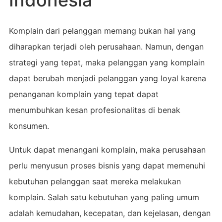
Komplain dari pelanggan memang bukan hal yang
diharapkan terjadi oleh perusahaan. Namun, dengan
strategi yang tepat, maka pelanggan yang komplain
dapat berubah menjadi pelanggan yang loyal karena
penanganan komplain yang tepat dapat
menumbuhkan kesan profesionalitas di benak
konsumen.
Untuk dapat menangani komplain, maka perusahaan
perlu menyusun proses bisnis yang dapat memenuhi
kebutuhan pelanggan saat mereka melakukan
komplain. Salah satu kebutuhan yang paling umum
adalah kemudahan, kecepatan, dan kejelasan, dengan