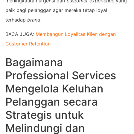
meningkatkan urgensi dari
customer experience
yang
baik bagi pelanggan agar mereka tetap loyal
terhadap
brand
.
BACA JUGA:
Membangun Loyalitas Klien dengan
Customer Retention
Bagaimana
Professional Services
Mengelola Keluhan
Pelanggan secara
Strategis untuk
Melindungi dan