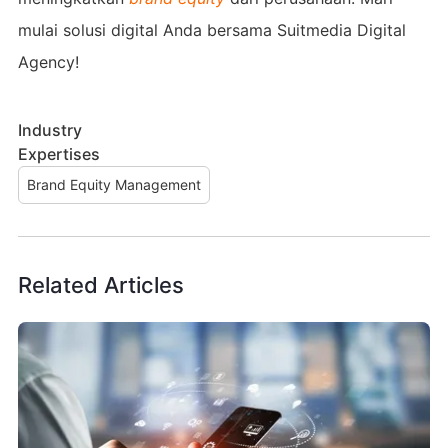
mulai solusi digital Anda bersama Suitmedia Digital
Agency!
Industry
Expertises
Brand Equity Management
Related Articles