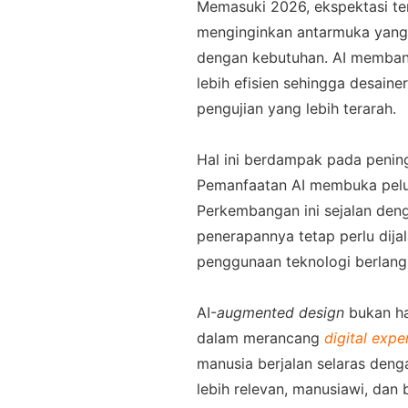
Memasuki 2026, ekspektasi te
menginginkan antarmuka yang
dengan kebutuhan. AI memban
lebih efisien sehingga desain
pengujian yang lebih terarah. 
Hal ini berdampak pada pening
Pemanfaatan AI membuka pelua
Perkembangan ini sejalan deng
penerapannya tetap perlu dij
penggunaan teknologi berlangs
AI
-
augmented design
 bukan h
dalam merancang 
digital expe
manusia berjalan selaras den
lebih relevan, manusiawi, dan 