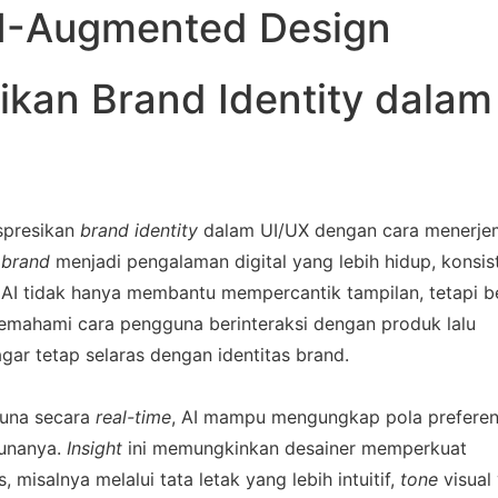
I-Augmented Design 
kan Brand Identity dalam 
presikan 
brand identity
 dalam UI/UX dengan cara menerje
 
brand
menjadi pengalaman digital yang lebih hidup, konsist
 AI tidak hanya membantu mempercantik tampilan, tetapi bek
emahami cara pengguna berinteraksi dengan produk lalu 
ar tetap selaras dengan identitas 
brand
.
guna secara 
real-time
, AI mampu mengungkap pola preferen
unanya. 
Insight
 ini memungkinkan desainer memperkuat 
, misalnya melalui tata letak yang lebih intuitif, 
tone
visual