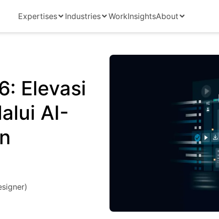
Expertises
Industries
Work
Insights
About
: Elevasi
alui AI-
n
esigner)