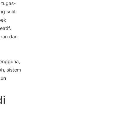
 tugas-
 sulit 
ek 
tif. 
ran dan 
engguna, 
h, sistem 
un 
 