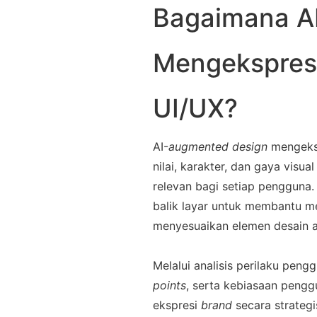
Bagaimana A
Mengekspresi
UI/UX?
AI
-
augmented design
mengeks
nilai, karakter, dan gaya visual
relevan bagi setiap pengguna.
balik layar untuk membantu m
menyesuaikan elemen desain ag
Melalui analisis perilaku peng
points
, serta kebiasaan pengg
ekspresi 
brand
secara strategis