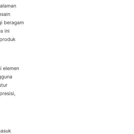
alaman 
sain 
i beragam 
 ini 
produk 
i elemen 
gguna 
tur 
esisi, 
asuk 