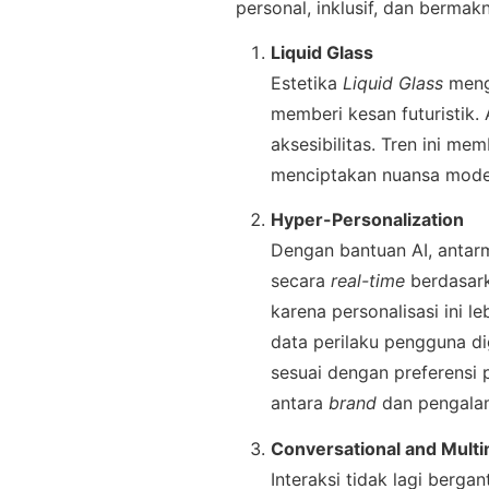
personal, inklusif, dan bermak
Liquid Glass
Estetika 
Liquid Glass
 meng
memberi kesan futuristik
aksesibilitas. Tren ini me
menciptakan nuansa mode
Hyper-Personalization
Dengan bantuan AI, antarm
secara 
real-time
 berdasar
karena personalisasi ini l
data perilaku pengguna di
sesuai dengan preferensi
antara 
brand
 dan pengalam
Conversational and Multi
Interaksi tidak lagi berg