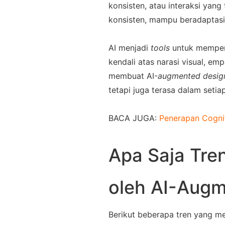
konsisten, atau interaksi yang 
konsisten, mampu beradaptasi
AI menjadi 
tools
 untuk memper
kendali atas narasi visual, em
membuat AI
-
augmented desig
tetapi juga terasa dalam seti
BACA JUGA: 
Penerapan Cogni
Apa Saja Tre
oleh AI-Aug
Berikut beberapa tren yang m