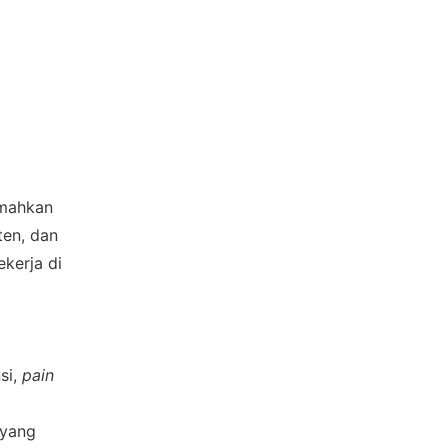
mahkan 
en, dan 
erja di 
si,
pain 
 yang 