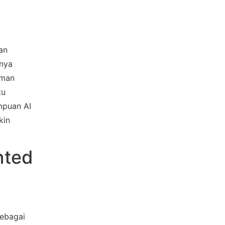
n 
nya 
man 
u 
puan AI 
in 
ted 
ebagai 