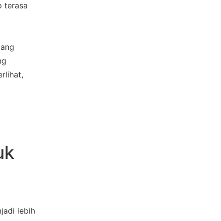
p terasa 
ang 
g 
lihat, 
k 
di lebih 