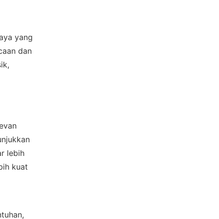
aya yang 
caan dan 
k, 
evan 
unjukkan 
 lebih 
h kuat 
tuhan, 