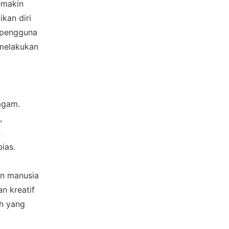
makin 
an diri 
pengguna 
melakukan 
gam. 
 
 
ias.
n manusia 
 kreatif 
h yang 